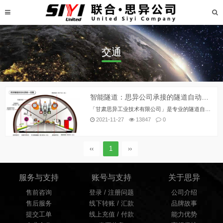
交通
智能隧道：思异公司承接的隧道自动化控制系统（SIYI Tunnel System）介绍
「甘肃思异工业技术有限公司」是专业的隧道自动化控制系统开发商。专业以隧道自动化项目为主。目前已经承接百余条隧道的建设工程。
2021-11-27
13847
0
‹‹
1
››
服务与支持
账号与支持
关于思异
售前咨询
登录 / 注册问题
公司介绍
售后服务
线下转账 / 汇款
品牌故事
提交工单
线上充值 / 付款
能力优势